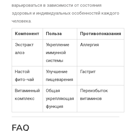
варьироваться в зависимости от состояния
здоровья и индивидуальных особенностей каждого
человека.
Компонент
Польза
Противопоказания
Экстракт
Укрепление
Аллергия
алоэ
иммунной
системы
Настой
Улучшение
Гастрит
фито-чай
пищеварения
Витаминный
Общая
Переизбыток
комплекс
укрепляющая
витаминов
функция
FAQ