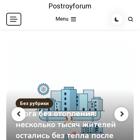
Skip
Postroyforum
to
Menu
content
Без рубрики
Юрга без отопления:
несколько тысяч жителей
остались без тепла после