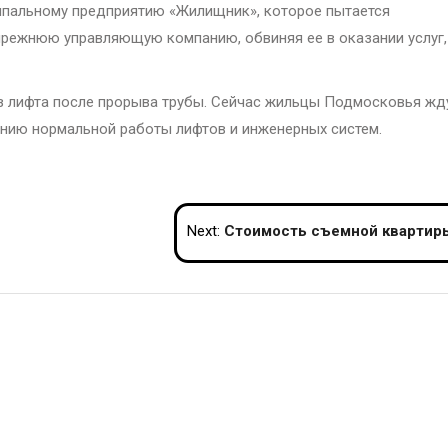
ипальному предприятию «Жилищник», которое пытается
 прежнюю управляющую компанию, обвиняя ее в оказании услуг,
з лифта после прорыва трубы. Сейчас жильцы Подмосковья жд
ению нормальной работы лифтов и инженерных систем.
Next:
Стоимость съемной квартиры Ларисы Долиной может достигать 350 тысяч рублей в м