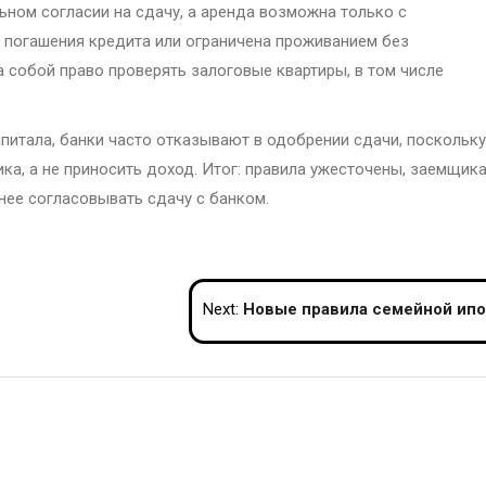
ном согласии на сдачу, а аренда возможна только с
 погашения кредита или ограничена проживанием без
 собой право проверять залоговые квартиры, в том числе
апитала, банки часто отказывают в одобрении сдачи, поскольку
а, а не приносить доход. Итог: правила ужесточены, заемщик
нее согласовывать сдачу с банком.
Next:
Новые правила семейной ипотеки: кому они нужны и как изменят усло