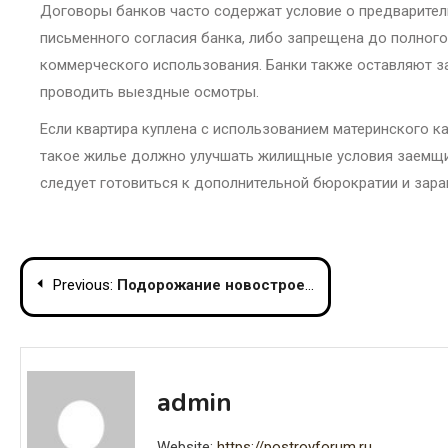
Договоры банков часто содержат условие о предваритель
письменного согласия банка, либо запрещена до полного
коммерческого использования. Банки также оставляют за
проводить выездные осмотры.
Если квартира куплена с использованием материнского к
такое жилье должно улучшать жилищные условия заемщик
следует готовиться к дополнительной бюрократии и зара
Post
Previous:
Подорожание новостроек: города с наибольшим ростом цен в России
navigation
admin
Website:
https://postroyforum.ru