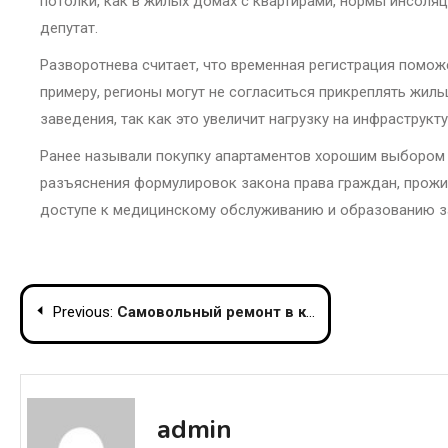
потолки, как в жилых домах с квартирами, нормы инсоля
депутат.
Разворотнева считает, что временная регистрация поможе
примеру, регионы могут не согласиться прикреплять жиль
заведения, так как это увеличит нагрузку на инфраструкт
Ранее называли покупку апартаментов хорошим выбором 
разъяснения формулировок закона права граждан, прожи
доступе к медицинскому обслуживанию и образованию за
Post
Previous:
Самовольный ремонт в квартире Светланы Ходченковой лишил воды 13 квартир
navigation
admin