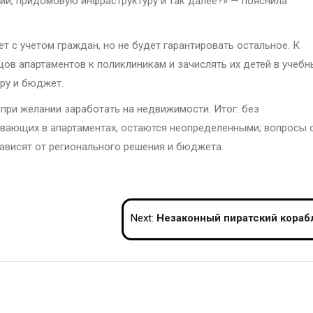
ции, придомовую инфраструктуру и так далее?» — пояснила
т с учетом граждан, но не будет гарантировать остальное. К
цов апартаментов к поликлиникам и зачислять их детей в учебн
уру и бюджет.
при желании заработать на недвижимости. Итог: без
вающих в апартаментах, остаются неопределенными; вопросы 
висят от регионального решения и бюджета.
Next:
Незаконный пиратский корабль‑дом построили в Анг