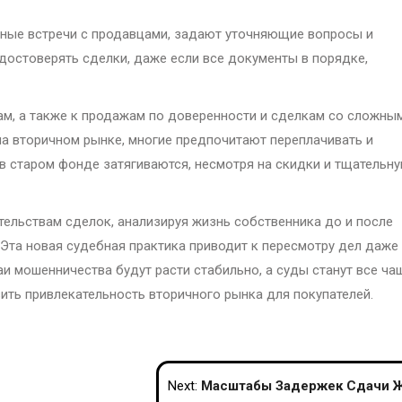
чные встречи с продавцами, задают уточняющие вопросы и
остоверять сделки, даже если все документы в порядке,
ам, а также к продажам по доверенности и сделкам со сложны
а вторичном рынке, многие предпочитают переплачивать и
 в старом фонде затягиваются, несмотря на скидки и тщательн
ельствам сделок, анализируя жизнь собственника до и после
 Эта новая судебная практика приводит к пересмотру дел даже
аи мошенничества будут расти стабильно, а суды станут все ча
зить привлекательность вторичного рынка для покупателей.
Next:
Масштабы Задержек Сдачи Жилья в России Рас