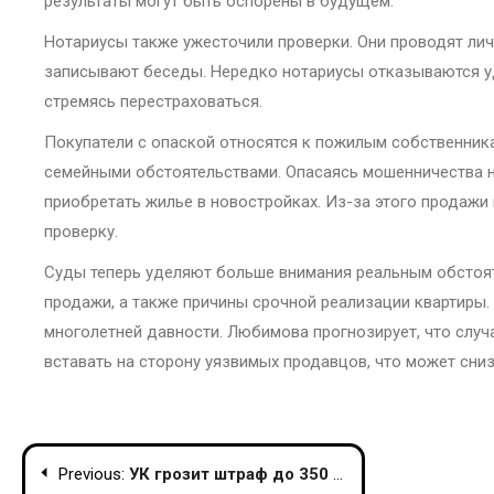
результаты могут быть оспорены в будущем.
Нотариусы также ужесточили проверки. Они проводят ли
записывают беседы. Нередко нотариусы отказываются уд
стремясь перестраховаться.
Покупатели с опаской относятся к пожилым собственник
семейными обстоятельствами. Опасаясь мошенничества н
приобретать жилье в новостройках. Из-за этого продажи
проверку.
Суды теперь уделяют больше внимания реальным обстоят
продажи, а также причины срочной реализации квартиры.
многолетней давности. Любимова прогнозирует, что случ
вставать на сторону уязвимых продавцов, что может сни
Post
Previous:
УК грозит штраф до 350 000 рублей за неубранный снег и наледь на крыше