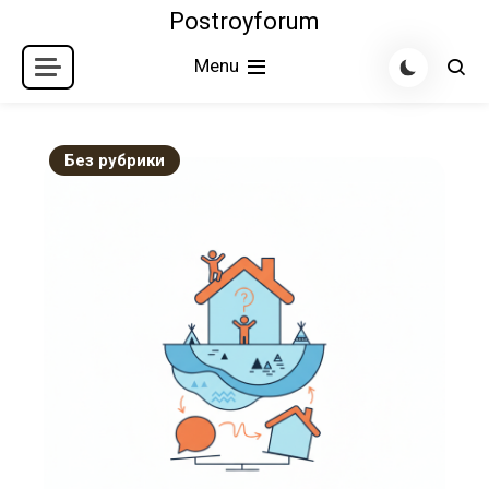
Skip
Postroyforum
to
Menu
content
Без рубрики